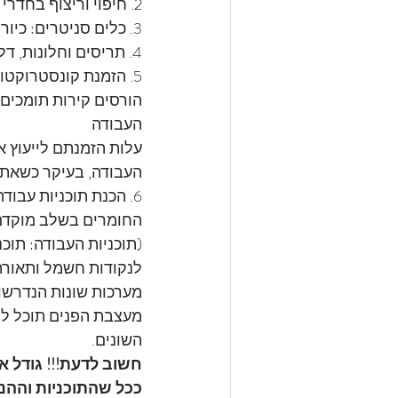
2. חיפוי וריצוף בחדרי הרחצה ובמטבח, ריצוף הבית, מרפסת 
3. כלים סניטרים: כיורים וברזים, מקלחונים
4. תריסים וחלונות, דלתות פנים וחוץ, מעקות, מדרגות.
5. הזמנת קונסטרוקטו
הורסים קירות תומכים 
העבודה
עלות הזמנתם לייעוץ א
העבודה, בעיקר כשאתם
6. הכנת תוכניות עבוד
החומרים בשלב מוקדם,
(תוכניות העבודה: תוכנ
לנקודות חשמל ותאורה,
מערכות שונות הנדרשות
מעצבת הפנים תוכל לתת
השונים.
חשוב לדעת!!! גודל א
ככל שהתוכניות וההנח