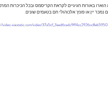
 הוארו באורות חגיגיים לקראת הקריסמס ובכל הכיכרות המרכזי
נמכר יין או פונץ' אלכוהולי חם בטעמים שונים.
s://video.wixstatic.com/video/37a5cf_3eed6cadc9ff4cc2926cc8eb595