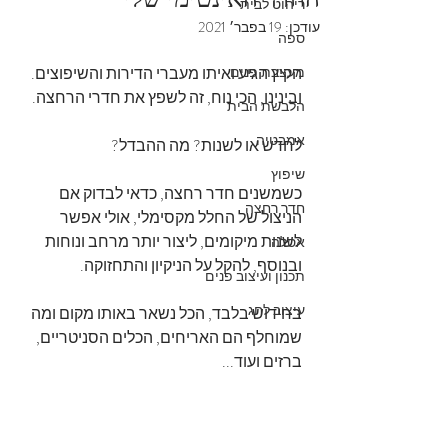
ריהוט לבית
עודכן:
19 בפבר׳ 2021
ספה
מעצבת פנים
הקיץ הגיע ואיתו מעברי הדירות והשיפוצים.
ובינינו, הכי נוח, זה לשפץ את חדרי הרחצה.
הלבשת הבית
אמבטיה
לחדש או לשנות? מה ההבדל?
שיפוץ
כשמשנים חדר רחצה, כדאי לבדוק אם 
חדר רחצה
הניצול של החלל מקסימלי, אולי אפשר 
לשנות מיקומים, ליצור יותר מרחב ונוחות 
אסלה
ובנוסף, להקל על הניקיון והתחזוקה.
תכנון ועיצוב פנים
עיצוב לחג
בחידוש בלבד, הכל נשאר באותו מקום ומה 
שמוחלף הם האריחים, הכלים הסניטריים, 
ברזים ועוד...