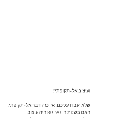
ועיצוב אל-תקופתי?
שלא יעבדו עליכם. אין כזה דבר אל-תקופתי. 
האם בשנות ה-80-90 היה עיצוב 
"אל-תקופתי" והאם זה מתאים להיום? 
חשוב שתבחרו מה שעושה לכם נעים, וכמו 